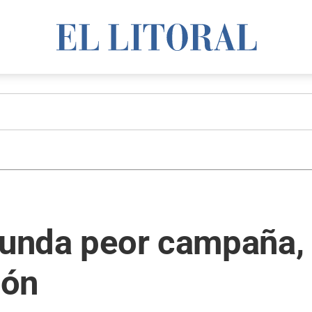
gunda peor campaña, 
lón