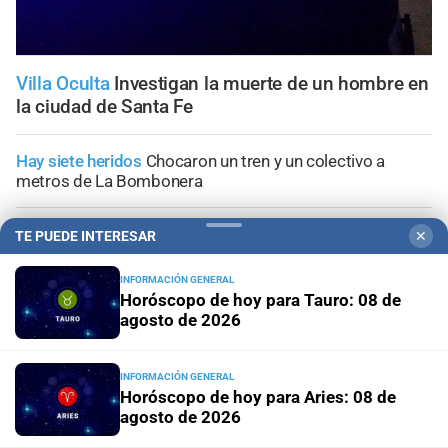
Villa Oculta
Investigan la muerte de un hombre en
la ciudad de Santa Fe
Hay siete heridos
Chocaron un tren y un colectivo a
metros de La Bombonera
Tribunales
Prisión preventiva para dos hermanos
TE PUEDE INTERESAR
✕
acusados por un brutal asalto contra un adolescente en
Santa Fe
INFORMACIÓN GENERAL
Horóscopo de hoy para Tauro: 08 de
agosto de 2026
Allanamientos simultáneos
Diez detenidos por un
megaoperativo contra el microtráfico en San Justo
INFORMACIÓN GENERAL
Horóscopo de hoy para Aries: 08 de
Conflicto judicial
Buscan identificar a los autores de las
agosto de 2026
amenazas contra un médico, un abogado y un periodista