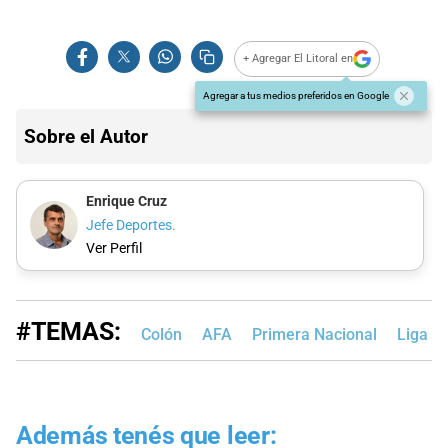
+ Agregar El Litoral en
Agregar a tus medios preferidos en Google
Sobre el Autor
Enrique Cruz
Jefe Deportes.
Ver Perfil
#TEMAS:
Colón
AFA
Primera Nacional
Liga P
Además tenés que leer: