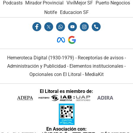
Podcasts
Mirador Provincial
VivíMejor SF
Puerto Negocios
Notife
Educacion SF
Hemeroteca Digital (1930-1979)
-
Receptorías de avisos
-
Administración y Publicidad
-
Elementos institucionales
-
Opcionales con El Litoral
-
MediaKit
El Litoral es miembro de:
En Asociación con: