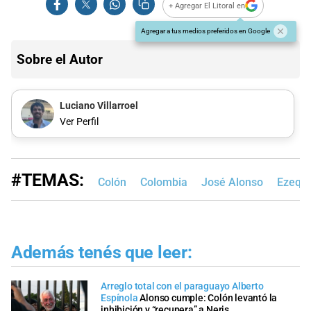
+ Agregar El Litoral en
Agregar a tus medios preferidos en Google
Sobre el Autor
Luciano Villarroel
Ver Perfil
#TEMAS:
Colón
Colombia
José Alonso
Ezequi
Además tenés que leer:
Arreglo total con el paraguayo Alberto
Espínola
Alonso cumple: Colón levantó la
inhibición y “recupera” a Neris