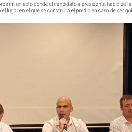
ores en un acto donde el candidato a presidente habló de la 
el lugar en el que se construirá el predio en caso de ser go