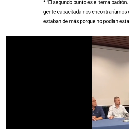
* “El segundo punto es el tema padrón.
of
59
gente capacitada nos encontraríamos 
seconds
Volume
0%
estaban de más porque no podían estar