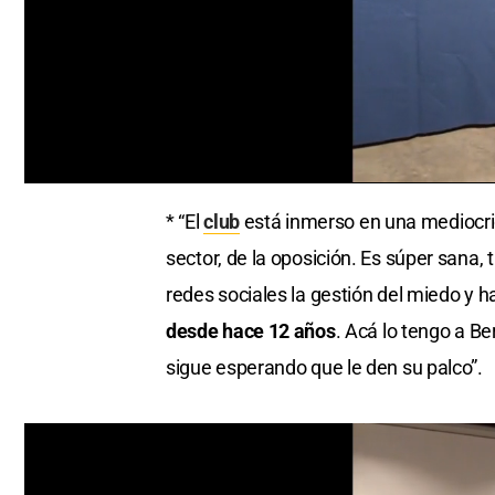
0
seconds
* “El
club
está inmerso en una mediocrid
of
0
sector, de la oposición. Es súper sana, 
seconds
Volume
0%
redes sociales la gestión del miedo y h
desde hace 12 años
. Acá lo tengo a B
sigue esperando que le den su palco”.