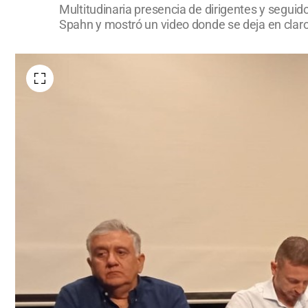
Multitudinaria presencia de dirigentes y seguid
Spahn y mostró un video donde se deja en claro 