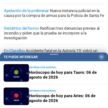
Apelación de la preliminar
Nueva instancia judicial en la
causa por la compra de armas para la Policía de Santa Fe
Geriátrico del horror
Ratifican tres denuncias previas al
incendio y piden que la prueba se incorpore a la
investigación
En Clucellas
Accidente fatal en la Autovía 19: volcó un
camión frigorífico y murió uno de sus ocupantes
TE PUEDE INTERESAR
✕
INFORMACIÓN GENERAL
Horóscopo de hoy para Tauro: 06 de
agosto de 2026
+
Información General
INFORMACIÓN GENERAL
Horóscopo de hoy para Aries: 06 de
agosto de 2026