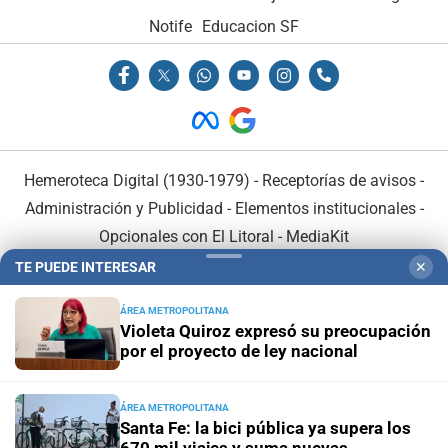
Notife
Educacion SF
Hemeroteca Digital (1930-1979)
-
Receptorías de avisos
-
Administración y Publicidad
-
Elementos institucionales
-
Opcionales con El Litoral
-
MediaKit
TE PUEDE INTERESAR
✕
El Litoral es miembro de:
ÁREA METROPOLITANA
Violeta Quiroz expresó su preocupación
por el proyecto de ley nacional
ÁREA METROPOLITANA
En Asociación con:
Santa Fe: la bici pública ya supera los