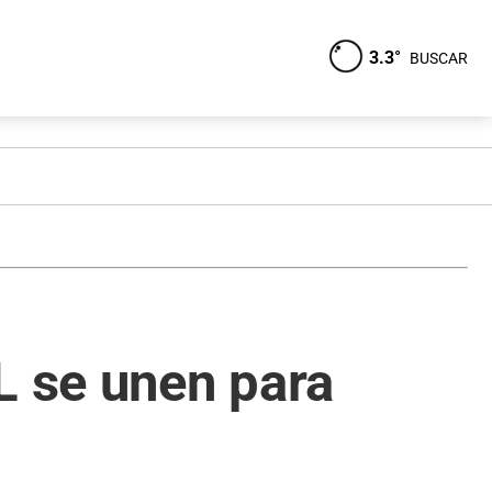
3.3°
BUSCAR
L se unen para