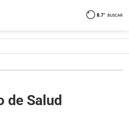
8.7°
BUSCAR
o de Salud