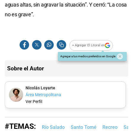
aguas altas, sin agravar la situación”. Y cerró: “La cosa
no es grave”.
+ Agregar El Litoral en
Agregar a tus medios preferidos en Google
Sobre el Autor
Nicolás Loyarte
Área Metropolitana
Ver Perfil
#TEMAS:
Río Salado
Santo Tomé
Recreo
Sant