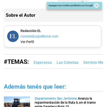
Agregar a tus medios preferidos en Google
Sobre el Autor
Redacción EL
contenidos@ellitoral.com
Ver Perfil
#TEMAS:
Esperanza
Las Colonias
Servicio Mete
Además tenés que leer:
Departamento San Jerónimo
Avanza la
repavimentación de la Ruta 6, en el tramo
entre Gessler y Ruta 10