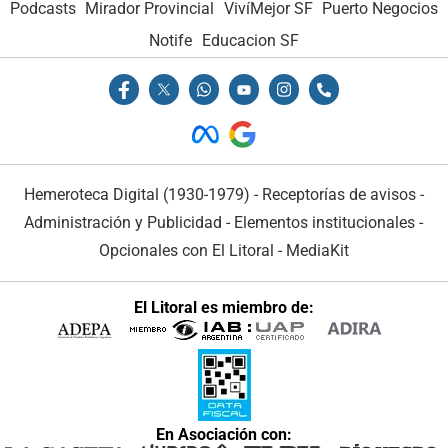
Podcasts
Mirador Provincial
VivíMejor SF
Puerto Negocios
Notife
Educacion SF
Hemeroteca Digital (1930-1979)
-
Receptorías de avisos
-
Administración y Publicidad
-
Elementos institucionales
-
Opcionales con El Litoral
-
MediaKit
El Litoral es miembro de:
En Asociación con: