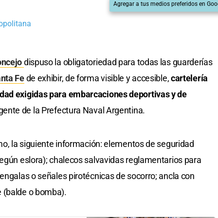
Agregar a tus medios preferidos en Goo
opolitana
oncejo
dispuso la obligatoriedad para todas las guarderías
anta Fe
de exhibir, de forma visible y accesible,
cartelería
idad exigidas para embarcaciones deportivas y de
gente de la Prefectura Naval Argentina.
imo, la siguiente información: elementos de seguridad
según eslora); chalecos salvavidas reglamentarios para
bengalas o señales pirotécnicas de socorro; ancla con
 (balde o bomba).