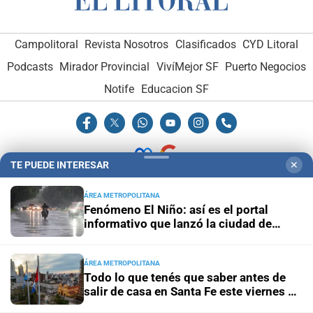
Campolitoral
Revista Nosotros
Clasificados
CYD Litoral
Podcasts
Mirador Provincial
VivíMejor SF
Puerto Negocios
Notife
Educacion SF
TE PUEDE INTERESAR
✕
Hemeroteca Digital (1930-1979)
-
Receptorías de avisos
-
ÁREA METROPOLITANA
Fenómeno El Niño: así es el portal
Administración y Publicidad
-
Elementos institucionales
-
informativo que lanzó la ciudad de
Opcionales con El Litoral
-
MediaKit
Santa Fe
ÁREA METROPOLITANA
El Litoral es miembro de:
Todo lo que tenés que saber antes de
salir de casa en Santa Fe este viernes 7
de agosto