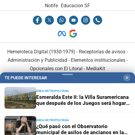
Notife
Educacion SF
Hemeroteca Digital (1930-1979)
-
Receptorías de avisos
-
Administración y Publicidad
-
Elementos institucionales
-
Opcionales con El Litoral
-
MediaKit
TE PUEDE INTERESAR
✕
El Litoral es miembro de:
ÁREA METROPOLITANA
Esmeralda Este II: la Villa Suramericana
que después de los Juegos será hogar
de 346 familias
ÁREA METROPOLITANA
En Asociación con:
¿Qué pasó con el Observatorio
municipal de asilos de ancianos en la