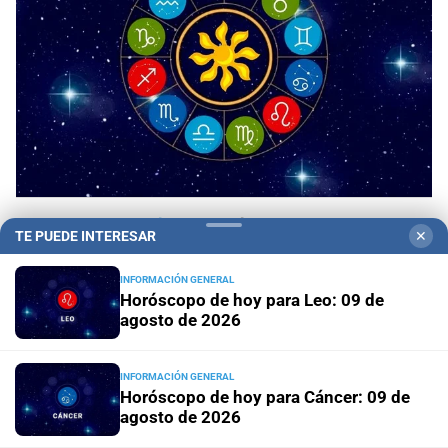
Panorama astrológico
Horóscopo de hoy 9 de
TE PUEDE INTERESAR
✕
agosto de 2026
INFORMACIÓN GENERAL
Horóscopo de hoy para Leo: 09 de
Horóscopo del día
Horóscopo de hoy para Piscis: 09 de
agosto de 2026
agosto de 2026
Horóscopo del día
Horóscopo de hoy para Acuario: 09
INFORMACIÓN GENERAL
de agosto de 2026
Horóscopo de hoy para Cáncer: 09 de
agosto de 2026