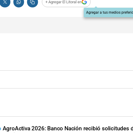
+ Agregar El Litoral en
Agregar a tus medios preferi
o
AgroActiva 2026: Banco Nación recibió solicitudes d