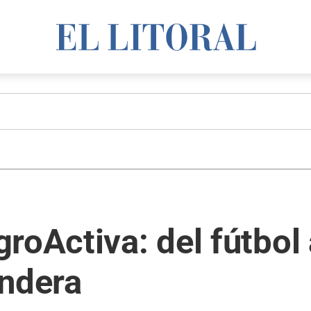
roActiva: del fútbol 
andera