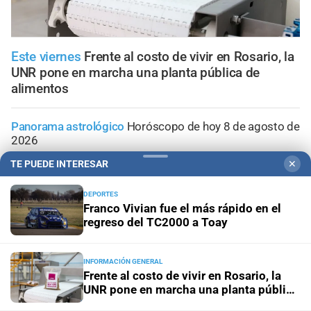
Este viernes
Frente al costo de vivir en Rosario, la
UNR pone en marcha una planta pública de
alimentos
Panorama astrológico
Horóscopo de hoy 8 de agosto de
2026
TE PUEDE INTERESAR
✕
Horóscopo del día
Horóscopo de hoy para Piscis: 08 de
agosto de 2026
DEPORTES
Franco Vivian fue el más rápido en el
regreso del TC2000 a Toay
Horóscopo del día
Horóscopo de hoy para Acuario: 08
de agosto de 2026
INFORMACIÓN GENERAL
Frente al costo de vivir en Rosario, la
Horóscopo del día
Horóscopo de hoy para Capricornio:
UNR pone en marcha una planta pública
08 de agosto de 2026
de alimentos