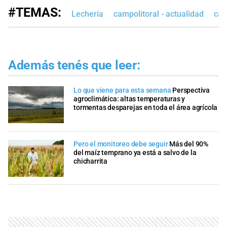
#TEMAS:
Lechería
campolitoral - actualidad
cam
Además tenés que leer:
Lo que viene para esta semana
Perspectiva
agroclimática: altas temperaturas y
tormentas desparejas en toda el área agrícola
Pero el monitoreo debe seguir
Más del 90%
del maíz temprano ya está a salvo de la
chicharrita