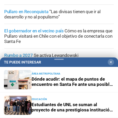
Pullaro en Reconquista
“Las divisas tienen que ir al
desarrollo y no al populismo”
El gobernador en el vecino país
Cómo es la empresa que
Pullaro visitará en Chile con el objetivo de conectarla con
Santa Fe
Rumbo a 2027
Se activa Lewandowski
TE PUEDE INTERESAR
✕
Repercusiones
A Unión con chofer
ÁREA METROPOLITANA
Dónde acudir: el mapa de puntos de
encuentro en Santa Fe ante una posible
emergencia hídrica
EDUCACIÓN
+
Área Metropolitana
Estudiantes de UNL se suman al
proyecto de una prestigiosa institución
mundial de Química