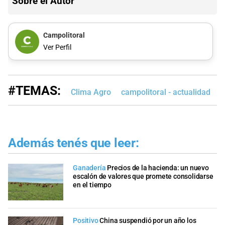
Sobre el Autor
Campolitoral
Ver Perfil
#TEMAS:
Clima Agro
campolitoral - actualidad
c
Además tenés que leer:
Ganadería
Precios de la hacienda: un nuevo
escalón de valores que promete consolidarse
en el tiempo
Positivo
China suspendió por un año los