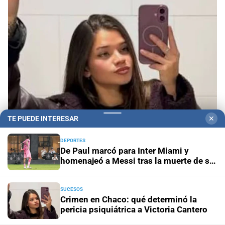
TE PUEDE INTERESAR
✕
Se investiga
Crimen en Chaco: qué determinó la
DEPORTES
De Paul marcó para Inter Miami y
pericia psiquiátrica a Victoria Cantero
homenajeó a Messi tras la muerte de su
padre
Inauguran sala
Fijaron la primera audiencia penal en el
nuevo edificio Anexo de los Tribunales de Santa Fe
SUCESOS
Crimen en Chaco: qué determinó la
pericia psiquiátrica a Victoria Cantero
Tragedia en Bariloche
Murió una nena de 3 años tras caer