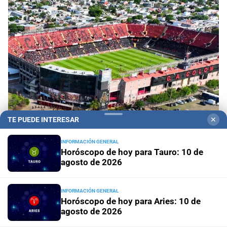
TE PUEDE INTERESAR
✕
INFORMACIÓN GENERAL
Recomendaciones
Cortes y desvíos en Santa Fe
Horóscopo de hoy para Tauro: 10 de
por el partido de Colón: qué calles estarán
agosto de 2026
afectadas y cómo circularán los colectivos
INFORMACIÓN GENERAL
Municipalidad
Vacunación en Santa Fe: dónde y cuándo
Horóscopo de hoy para Aries: 10 de
aplican vacunas contra la gripe, neumonía, VSR y
agosto de 2026
coqueluche