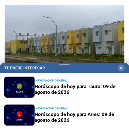
TE PUEDE INTERESAR
✕
INFORMACIÓN GENERAL
Horóscopo de hoy para Tauro: 09 de
agosto de 2026
Santa Fe ciudad
Esmeralda Este II: la Villa
Suramericana que después de los Juegos será
hogar de 346 familias
INFORMACIÓN GENERAL
Horóscopo de hoy para Aries: 09 de
agosto de 2026
"Geriátrico del horror"
¿Qué pasó con el Observatorio
municipal de asilos de ancianos en la ciudad de Santa