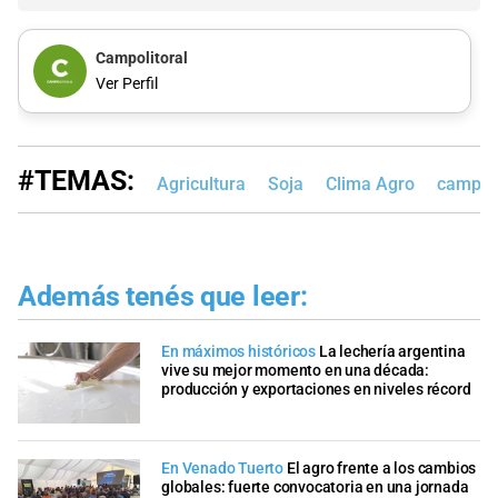
Campolitoral
Ver Perfil
#TEMAS:
Agricultura
Soja
Clima Agro
campoli
Además tenés que leer:
En máximos históricos
La lechería argentina
vive su mejor momento en una década:
producción y exportaciones en niveles récord
En Venado Tuerto
El agro frente a los cambios
globales: fuerte convocatoria en una jornada