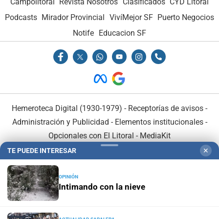
Campolitoral
Revista Nosotros
Clasificados
CYD Litoral
Podcasts
Mirador Provincial
VivíMejor SF
Puerto Negocios
Notife
Educacion SF
Hemeroteca Digital (1930-1979)
-
Receptorías de avisos
-
Administración y Publicidad
-
Elementos institucionales
-
Opcionales con El Litoral
-
MediaKit
TE PUEDE INTERESAR
✕
El Litoral es miembro de:
OPINIÓN
Intimando con la nieve