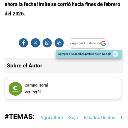
ahora la fecha límite se corrió hacia fines de febrero
del 2026.
+ Agregar El Litoral en
Agregar a tus medios preferidos en Google
Sobre el Autor
Campolitoral
Ver Perfil
#TEMAS:
Agricultura
Soja
Estados Unidos
Chi