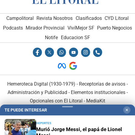
Campolitoral
Revista Nosotros
Clasificados
CYD Litoral
Podcasts
Mirador Provincial
VivíMejor SF
Puerto Negocios
Notife
Educacion SF
Hemeroteca Digital (1930-1979)
-
Receptorías de avisos
-
Administración y Publicidad
-
Elementos institucionales
-
Opcionales con El Litoral
-
MediaKit
TE PUEDE INTERESAR
✕
El Litoral es miembro de:
DEPORTES
Murió Jorge Messi, el papá de Lionel