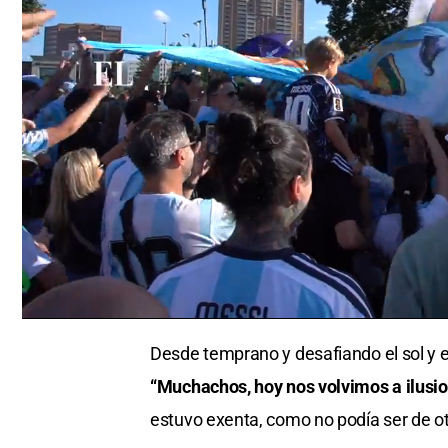
0
seconds
Desde temprano y desafiando el sol y el 
of
0
“Muchachos, hoy nos volvimos a ilusi
seconds
Volume
0%
estuvo exenta, como no podía ser de ot