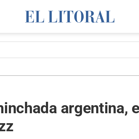
hinchada argentina, 
azz