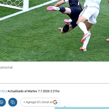
 personal.
2:02
/
Actualizado al
Martes 7.7.2026
2:21
hs
+ Agregar El Litoral en