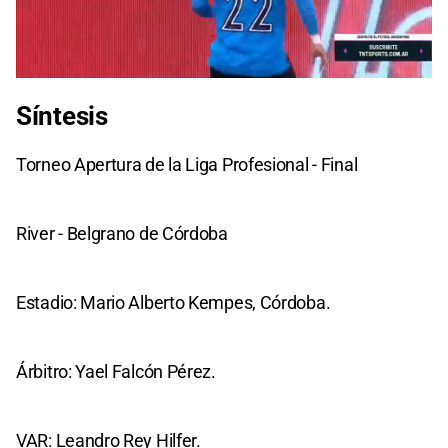
0
seconds
Síntesis
of
0
seconds
Torneo Apertura de la Liga Profesional - Final
River - Belgrano de Córdoba
Estadio: Mario Alberto Kempes, Córdoba.
Árbitro: Yael Falcón Pérez.
VAR: Leandro Rey Hilfer.