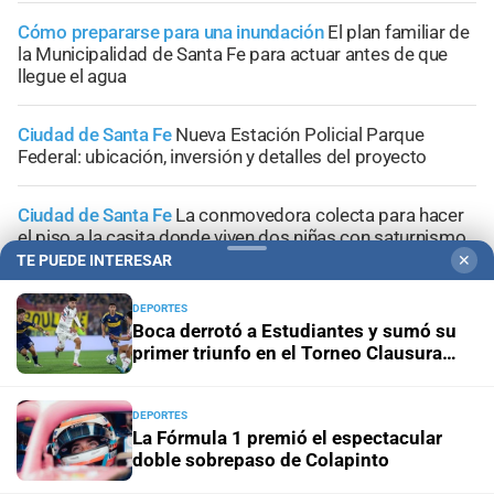
Cómo prepararse para una inundación
El plan familiar de
la Municipalidad de Santa Fe para actuar antes de que
llegue el agua
Ciudad de Santa Fe
Nueva Estación Policial Parque
Federal: ubicación, inversión y detalles del proyecto
Ciudad de Santa Fe
La conmovedora colecta para hacer
el piso a la casita donde viven dos niñas con saturnismo
TE PUEDE INTERESAR
✕
DEPORTES
Boca derrotó a Estudiantes y sumó su
primer triunfo en el Torneo Clausura
+
Sucesos
2026
DEPORTES
La Fórmula 1 premió el espectacular
doble sobrepaso de Colapinto