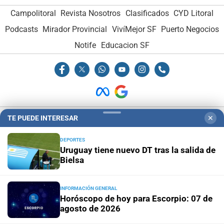
Campolitoral
Revista Nosotros
Clasificados
CYD Litoral
Podcasts
Mirador Provincial
VivíMejor SF
Puerto Negocios
Notife
Educacion SF
TE PUEDE INTERESAR
✕
Hemeroteca Digital (1930-1979)
-
Receptorías de avisos
-
Administración y Publicidad
-
Elementos institucionales
-
DEPORTES
Uruguay tiene nuevo DT tras la salida de
Opcionales con El Litoral
-
MediaKit
Bielsa
El Litoral es miembro de:
INFORMACIÓN GENERAL
Horóscopo de hoy para Escorpio: 07 de
agosto de 2026