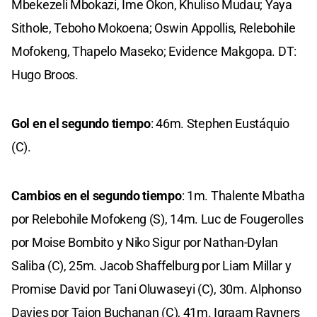
Mbekezeli Mbokazi, Ime Okon, Khuliso Mudau; Yaya
Sithole, Teboho Mokoena; Oswin Appollis, Relebohile
Mofokeng, Thapelo Maseko; Evidence Makgopa. DT:
Hugo Broos.
Gol en el segundo tiempo
: 46m. Stephen Eustáquio
(C).
Cambios en el segundo tiempo
: 1m. Thalente Mbatha
por Relebohile Mofokeng (S), 14m. Luc de Fougerolles
por Moise Bombito y Niko Sigur por Nathan-Dylan
Saliba (C), 25m. Jacob Shaffelburg por Liam Millar y
Promise David por Tani Oluwaseyi (C), 30m. Alphonso
Davies por Tajon Buchanan (C), 41m. Iqraam Rayners