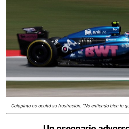
Colapinto no ocultó su frustración. “No entiendo bien lo q
Un escenario advers