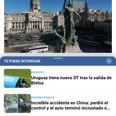
1
TE PUEDE INTERESAR
✕
Qué dice el proyecto de “inviolabilidad de la propiedad
privada” que tratará el Senado
DEPORTES
Uruguay tiene nuevo DT tras la salida de
2
Buscan intensamente a un hombre que desapareció
Bielsa
mientras practicaba kitesurf en Paraje El Chaquito
INTERNACIONALES
3
Unión, con vientos de cambio y dos “bombazos”
Increíble accidente en China: perdió el
control y el auto terminó incrustado en
un árbol