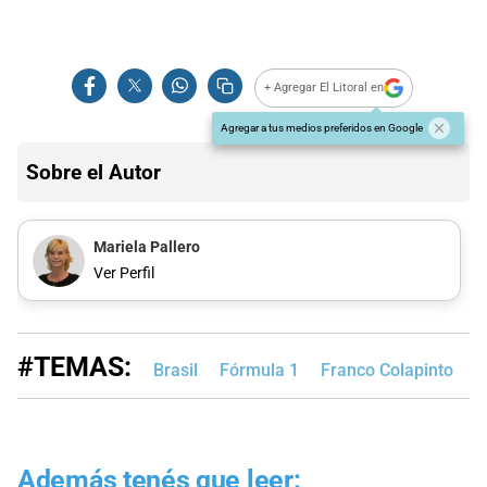
+ Agregar El Litoral en
Agregar a tus medios preferidos en Google
Sobre el Autor
Mariela Pallero
Ver Perfil
#TEMAS:
Brasil
Fórmula 1
Franco Colapinto
A
Además tenés que leer: