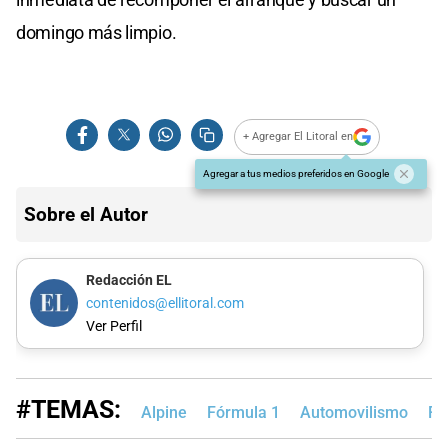
domingo más limpio.
+ Agregar El Litoral en
Agregar a tus medios preferidos en Google
Sobre el Autor
Redacción EL
contenidos@ellitoral.com
Ver Perfil
#TEMAS:
Alpine
Fórmula 1
Automovilismo
Fr