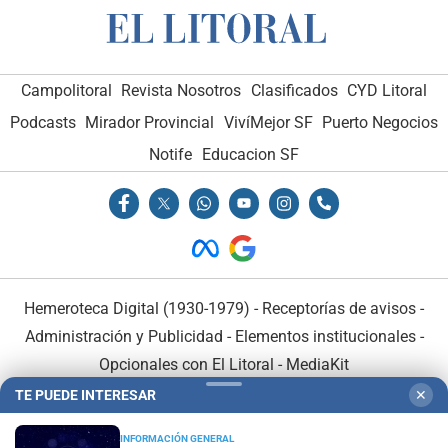
Campolitoral
Revista Nosotros
Clasificados
CYD Litoral
Podcasts
Mirador Provincial
VivíMejor SF
Puerto Negocios
Notife
Educacion SF
Hemeroteca Digital (1930-1979)
-
Receptorías de avisos
-
Administración y Publicidad
-
Elementos institucionales
-
Opcionales con El Litoral
-
MediaKit
TE PUEDE INTERESAR
✕
El Litoral es miembro de:
INFORMACIÓN GENERAL