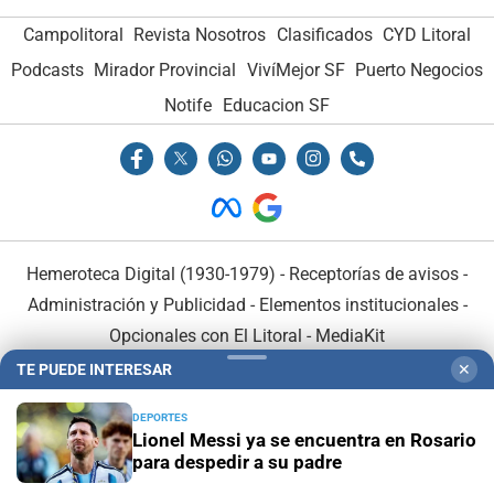
Campolitoral
Revista Nosotros
Clasificados
CYD Litoral
Podcasts
Mirador Provincial
VivíMejor SF
Puerto Negocios
Notife
Educacion SF
Hemeroteca Digital (1930-1979)
-
Receptorías de avisos
-
Administración y Publicidad
-
Elementos institucionales
-
Opcionales con El Litoral
-
MediaKit
TE PUEDE INTERESAR
✕
El Litoral es miembro de:
DEPORTES
Lionel Messi ya se encuentra en Rosario
para despedir a su padre