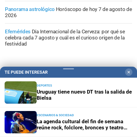
Panorama astrológico
Horóscopo de hoy 7 de agosto de
2026
Efemérides
Día Internacional de la Cerveza: por qué se
celebra cada 7 agosto y cuál es el curioso origen de la
festividad
TE PUEDE INTERESAR
✕
DEPORTES
Uruguay tiene nuevo DT tras la salida de
Bielsa
ESCENARIOS & SOCIEDAD
La agenda cultural del fin de semana
reúne rock, folclore, bronces y teatro
Campolitoral
Revista Nosotros
Clasificados
CYD Litoral
independiente