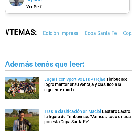
Ver Perfil
#TEMAS:
Edición Impresa
Copa Santa Fe
Copa S
Además tenés que leer:
Jugará con Sportivo Las Parejas
Timbuense
logró mantener su ventaja y clasificó a la
siguiente ronda
Tras la clasificación en Maciel
Lautaro Castro,
la figura de Timbuense: "Vamos a todo o nada
por esta Copa Santa Fe"