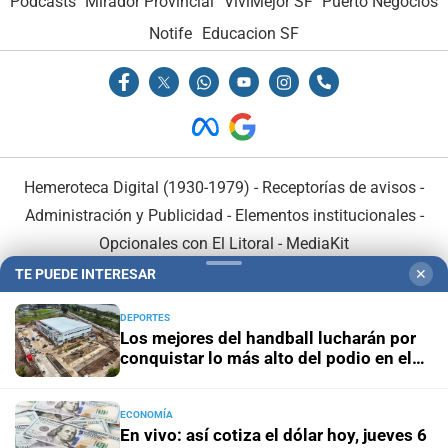
Podcasts
Mirador Provincial
VivíMejor SF
Puerto Negocios
Notife
Educacion SF
Hemeroteca Digital (1930-1979)
-
Receptorías de avisos
-
Administración y Publicidad
-
Elementos institucionales
-
Opcionales con El Litoral
-
MediaKit
TE PUEDE INTERESAR
✕
El Litoral es miembro de:
DEPORTES
Los mejores del handball lucharán por
conquistar lo más alto del podio en el
Invencible Santa Fe
ECONOMÍA
En Asociación con:
En vivo: así cotiza el dólar hoy, jueves 6