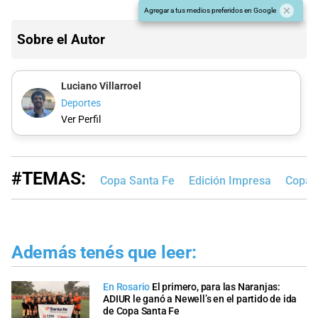
Agregar a tus medios preferidos en Google
Sobre el Autor
Luciano Villarroel
Deportes
Ver Perfil
#TEMAS:
Copa Santa Fe
Edición Impresa
Copa S
Además tenés que leer:
En Rosario
El primero, para las Naranjas:
ADIUR le ganó a Newell’s en el partido de ida
de Copa Santa Fe