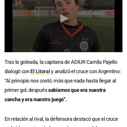
0
seconds
Tras la goleada, la capitana de ADIUR Camila Pajello
of
2
dialogó con
El Litoral
y analizó el cruce con Argentino:
minutes,
4
“Al principio nos costó, más que nada hasta llegar al
seconds
primer gol, después
sabíamos que era nuestra
cancha y era nuestro juego”.
En relación al rival, la defensora destacó que el cruce