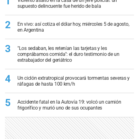
1
Violento asalto en la casa de un jefe policial: un
supuesto delincuente fue herido de bala
2
En vivo: así cotiza el dólar hoy, miércoles 5 de agosto,
en Argentina
3
"Los sedaban, les retenían las tarjetas y les
comprábamos comida": el duro testimonio de un
extrabajador del geriátrico
4
Un ciclón extratropical provocará tormentas severas y
ráfagas de hasta 100 km/h
5
Accidente fatal en la Autovía 19: volcó un camión
frigorífico y murió uno de sus ocupantes