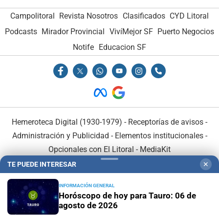
Campolitoral
Revista Nosotros
Clasificados
CYD Litoral
Podcasts
Mirador Provincial
VivíMejor SF
Puerto Negocios
Notife
Educacion SF
Hemeroteca Digital (1930-1979)
-
Receptorías de avisos
-
Administración y Publicidad
-
Elementos institucionales
-
Opcionales con El Litoral
-
MediaKit
TE PUEDE INTERESAR
✕
El Litoral es miembro de:
INFORMACIÓN GENERAL
Horóscopo de hoy para Tauro: 06 de
agosto de 2026