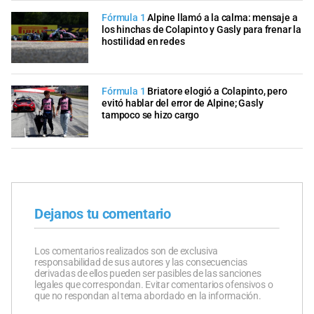
Fórmula 1
Alpine llamó a la calma: mensaje a
los hinchas de Colapinto y Gasly para frenar la
hostilidad en redes
Fórmula 1
Briatore elogió a Colapinto, pero
evitó hablar del error de Alpine; Gasly
tampoco se hizo cargo
Dejanos tu comentario
Los comentarios realizados son de exclusiva
responsabilidad de sus autores y las consecuencias
derivadas de ellos pueden ser pasibles de las sanciones
legales que correspondan. Evitar comentarios ofensivos o
que no respondan al tema abordado en la información.