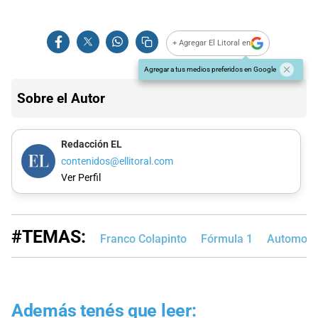
+ Agregar El Litoral en
Agregar a tus medios preferidos en Google
Sobre el Autor
Redacción EL
contenidos@ellitoral.com
Ver Perfil
#TEMAS:
Franco Colapinto
Fórmula 1
Automovi
Además tenés que leer: