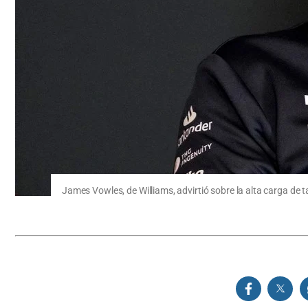
James Vowles, de Williams, advirtió sobre la alta carga de t