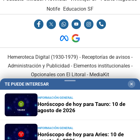
Notife
Educacion SF
Hemeroteca Digital (1930-1979)
-
Receptorías de avisos
-
Administración y Publicidad
-
Elementos institucionales
-
Opcionales con El Litoral
-
MediaKit
TE PUEDE INTERESAR
✕
El Litoral es miembro de:
INFORMACIÓN GENERAL
Horóscopo de hoy para Tauro: 10 de
agosto de 2026
INFORMACIÓN GENERAL
En Asociación con:
Horóscopo de hoy para Aries: 10 de