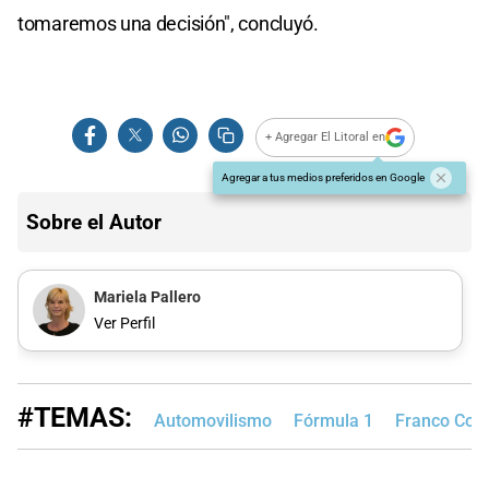
tomaremos una decisión", concluyó.
+ Agregar El Litoral en
Agregar a tus medios preferidos en Google
Sobre el Autor
Mariela Pallero
Ver Perfil
#TEMAS:
Automovilismo
Fórmula 1
Franco Cola