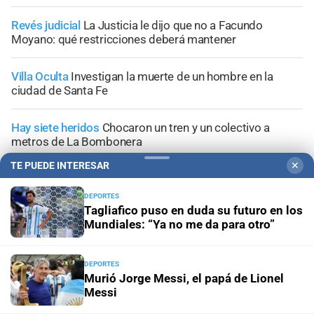
Revés judicial
La Justicia le dijo que no a Facundo
Moyano: qué restricciones deberá mantener
Villa Oculta
Investigan la muerte de un hombre en la
ciudad de Santa Fe
Hay siete heridos
Chocaron un tren y un colectivo a
metros de La Bombonera
TE PUEDE INTERESAR
✕
Tribunales
Prisión preventiva para dos hermanos
acusados por un brutal asalto contra un adolescente en
DEPORTES
Santa Fe
Tagliafico puso en duda su futuro en los
Mundiales: “Ya no me da para otro”
DEPORTES
Murió Jorge Messi, el papá de Lionel
+
Información General
Messi