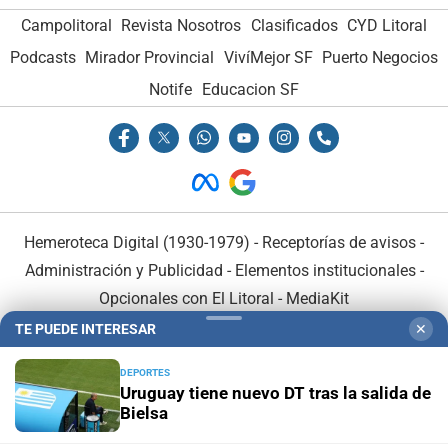
Campolitoral
Revista Nosotros
Clasificados
CYD Litoral
Podcasts
Mirador Provincial
VivíMejor SF
Puerto Negocios
Notife
Educacion SF
Hemeroteca Digital (1930-1979)
-
Receptorías de avisos
-
Administración y Publicidad
-
Elementos institucionales
-
Opcionales con El Litoral
-
MediaKit
TE PUEDE INTERESAR
✕
El Litoral es miembro de:
DEPORTES
Uruguay tiene nuevo DT tras la salida de
Bielsa