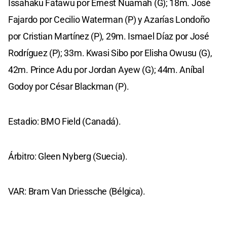
Issahaku Fatawu por Ernest Nuamah (G); 18m. José
Fajardo por Cecilio Waterman (P) y Azarías Londoño
por Cristian Martínez (P), 29m. Ismael Díaz por José
Rodríguez (P); 33m. Kwasi Sibo por Elisha Owusu (G),
42m. Prince Adu por Jordan Ayew (G); 44m. Aníbal
Godoy por César Blackman (P).
Estadio: BMO Field (Canadá).
Árbitro: Gleen Nyberg (Suecia).
VAR: Bram Van Driessche (Bélgica).