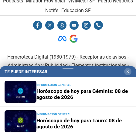
Podcasts
Mirador Provincial
VivíMejor SF
Puerto Negocios
Notife
Educacion SF
Hemeroteca Digital (1930-1979)
-
Receptorías de avisos
-
Administración y Publicidad
-
Elementos institucionales
-
TE PUEDE INTERESAR
✕
Opcionales con El Litoral
-
MediaKit
INFORMACIÓN GENERAL
Horóscopo de hoy para Géminis: 08 de
El Litoral es miembro de:
agosto de 2026
INFORMACIÓN GENERAL
Horóscopo de hoy para Tauro: 08 de
agosto de 2026
En Asociación con: