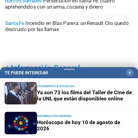
Narcos barriales
Persecución en Santa Fe: cuatro
aprehendidos con un arma, cocaína y dinero
Santa Fe
Incendio en Blas Parera: un Renault Clio quedó
destruido por las llamas
+
Información General
TE PUEDE INTERESAR
✕
ESCENARIOS & SOCIEDAD
Ya son 73 los films del Taller de Cine de
la UNL que están disponibles online
INFORMACIÓN GENERAL
Horóscopo de hoy 10 de agosto de
2026