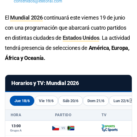
contenidos@ellitoral.com
El
Mundial 2026
continuará este viernes 19 de junio
con una programación que abarcará cuatro partidos
en distintas ciudades de
Estados Unidos
. La actividad
tendrá presencia de selecciones de
América, Europa,
África y Oceanía.
Horarios y TV: Mundial 2026
Jue 18/6
Vie 19/6
Sáb 20/6
Dom 21/6
Lun 22/6 🇦
HORA
PARTIDO
TV
13:00
VS
Grupo A