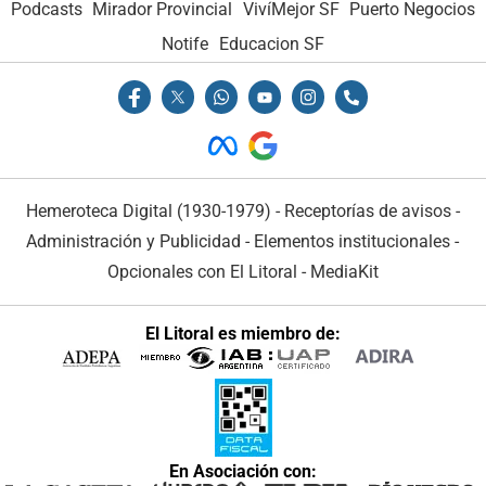
Podcasts
Mirador Provincial
VivíMejor SF
Puerto Negocios
Notife
Educacion SF
Hemeroteca Digital (1930-1979)
-
Receptorías de avisos
-
Administración y Publicidad
-
Elementos institucionales
-
Opcionales con El Litoral
-
MediaKit
El Litoral es miembro de:
En Asociación con: