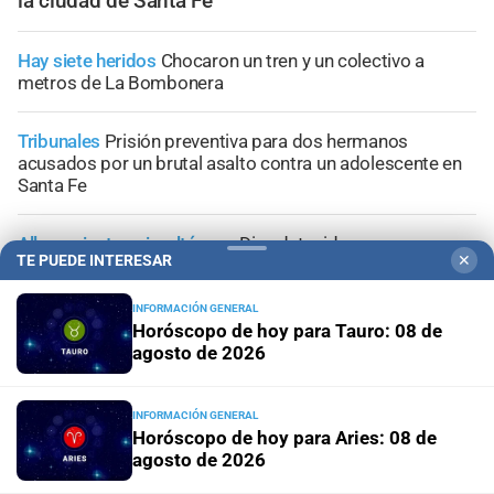
la ciudad de Santa Fe
Hay siete heridos
Chocaron un tren y un colectivo a
metros de La Bombonera
Tribunales
Prisión preventiva para dos hermanos
acusados por un brutal asalto contra un adolescente en
Santa Fe
Allanamientos simultáneos
Diez detenidos por un
TE PUEDE INTERESAR
✕
megaoperativo contra el microtráfico en San Justo
INFORMACIÓN GENERAL
Conflicto judicial
Buscan identificar a los autores de las
Horóscopo de hoy para Tauro: 08 de
amenazas contra un médico, un abogado y un periodista
agosto de 2026
INFORMACIÓN GENERAL
Horóscopo de hoy para Aries: 08 de
agosto de 2026
+
Información General