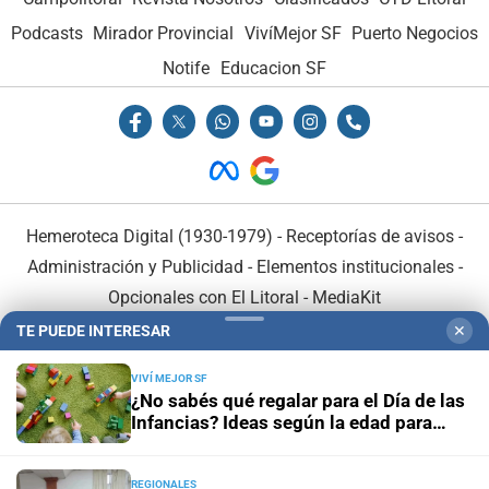
Podcasts
Mirador Provincial
VivíMejor SF
Puerto Negocios
Notife
Educacion SF
Hemeroteca Digital (1930-1979)
-
Receptorías de avisos
-
Administración y Publicidad
-
Elementos institucionales
-
Opcionales con El Litoral
-
MediaKit
TE PUEDE INTERESAR
✕
El Litoral es miembro de:
VIVÍ MEJOR SF
¿No sabés qué regalar para el Día de las
Infancias? Ideas según la edad para
acertar y estimular el desarrollo de los
chicos
REGIONALES