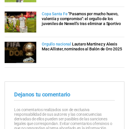
Copa Santa Fe
"Pasamos por mucho huevo,
valentía y compromiso": el orgullo de los
juveniles de Newell’s tras eliminar a Sportivo
Orgullo nacional
Lautaro Martínez y Alexis
Mac Allister, nominados al Balón de Oro 2025
Dejanos tu comentario
Los comentarios realizados son de exclusiva
responsabilidad de sus autores y las consecuencias
derivadas de ellos pueden ser pasibles de las sanciones
legales que correspondan. Evitar comentarios ofensivos o
que no respondan al tema abordado en la información.